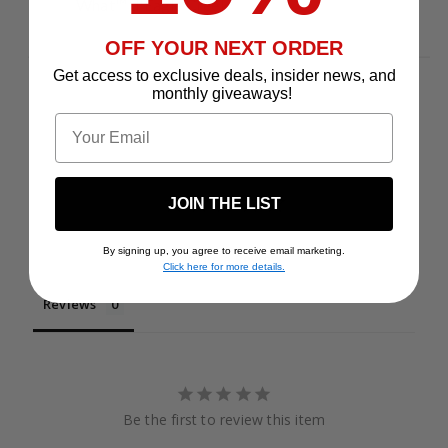
What™ d'Eagle Creek
OFF YOUR NEXT ORDER
Get access to exclusive deals, insider news, and
monthly giveaways!
Email
JOIN THE LIST
By signing up, you agree to receive email marketing.
Write a Review
Click here for more details.
Reviews
Be the first to review this item