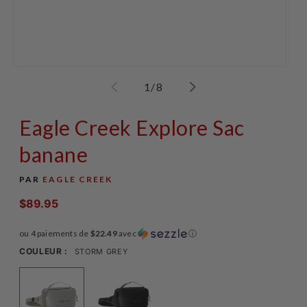
Ouvrir
Ouv
le
le
de
1
/
8
média
mé
1
2
dans
da
Eagle Creek Explore Sac
une
un
fenêtre
fen
modale
mo
banane
PAR
EAGLE CREEK
$89.95
Prix
habituel
ou 4 paiements de
$22.49
avec
ⓘ
COULEUR :
STORM GREY