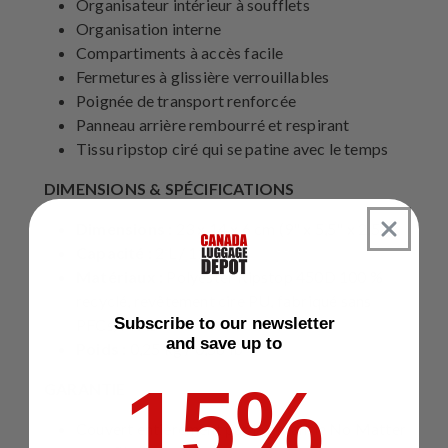
Organisateur intérieur à soufflets
Organisation interne
Compartiments à accès facile
Fermetures à glissière verrouillables
Poignée de transport renforcée
Panneau arrière rembourré et respirant
Tissu ripstop ciré qui se patine avec le temps
DIMENSIONS & SPÉCIFICATIONS
Dimensions
: 23 x 14 x 6 cm (9" x 5,5" x 2,5")
Capacité
: 2 L / 124 cu in
Matériaux
: Polyester Ripstop 450D 100 %
recyclé, revêtement cire PU, fabriqué sans
Subscribe to our newsletter
PFCs/PFAs
and save up to
Poids
: 0,25 kg / 0,56 lb
15%
GARANTIE
Couvert entièrement par la garantie No Matter