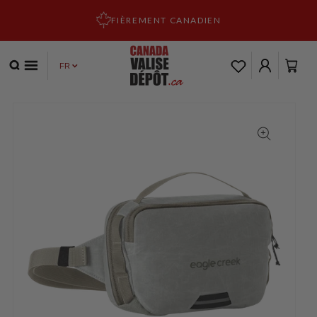
ET PASSER
AU
FIÈREMENT CANADIEN
CONTENU
Panier
Connexion
PASSER AUX
INFORMATIONS
PRODUITS